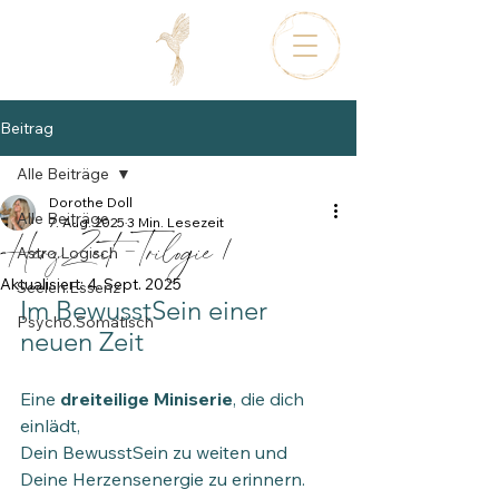
Beitrag
Alle Beiträge
Dorothe Doll
Alle Beiträge
7. Aug. 2025
3 Min. Lesezeit
HerzZeit -Trilogie 1
Astro.Logisch
Aktualisiert:
4. Sept. 2025
Seelen.Essenz
Im BewusstSein einer 
Psycho.Somatisch
neuen Zeit 
Eine 
dreiteilige Miniserie
, die dich 
einlädt,
Dein BewusstSein zu weiten und 
Deine Herzensenergie zu erinnern.