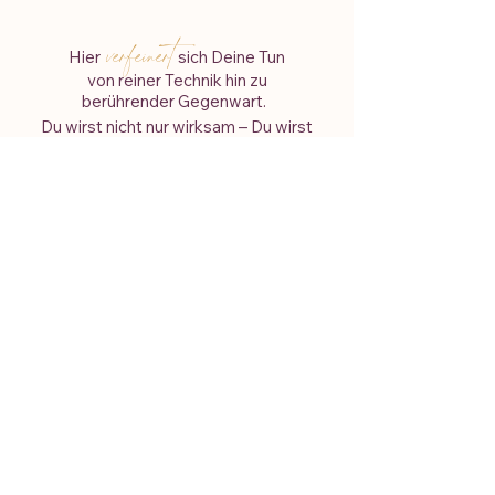
verfeinert
Hier
sich Deine Tun
von reiner Technik hin zu
berührender Gegenwart.
Du wirst nicht nur wirksam – Du wirst
heilsam, weil Deine eigene Tiefe
mitschwingt. Dein Gegenüber fühlt sich
nicht behandelt sondern begleitet.
"Es ist ein Zeichen von
Weisheit
-