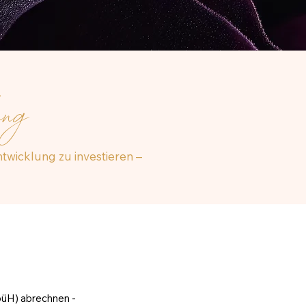
dung
ntwicklung zu investieren –
ebüH) abrechnen -