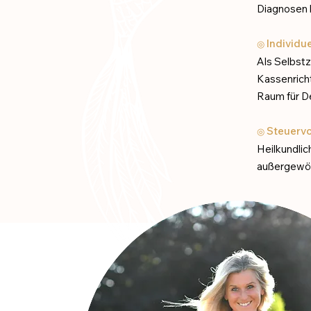
Diagnosen 
Individue
◎
Als Selbstz
Kassenricht
Raum für De
Steuervo
◎
Heilkundlic
außergewöh