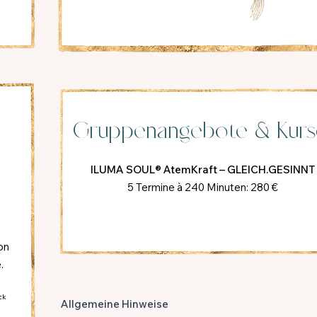
Gruppenangebote & Kurs
g
ILUMA SOUL® AtemKraft – GLEICH.GESINNT
n
5 Termine à 240 Minuten: 280 €
on
.
ck
Allgemeine Hinweise