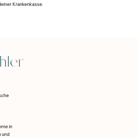
i deiner Krankenkasse.
ahler
ische
hme in
n und