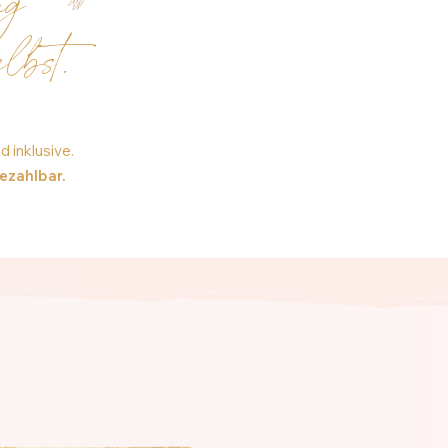
ng
elbst.
.
 inklusive.
ezahlbar.