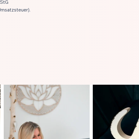
UStG
Umsatzsteuer).