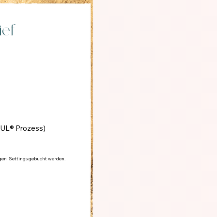
tief
OUL® Prozess)
igen S
ettings gebucht werden.