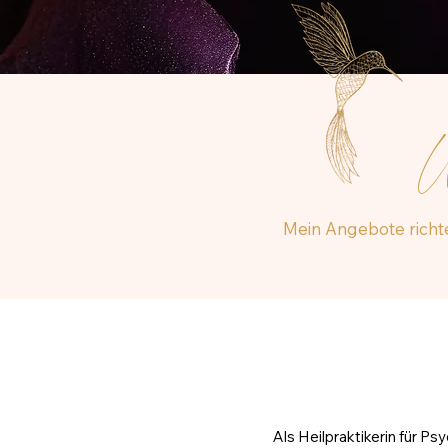
W
M
ein Angebote richte
Als Heilpraktikerin für P