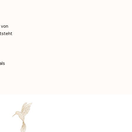
g von
ntsteht
als