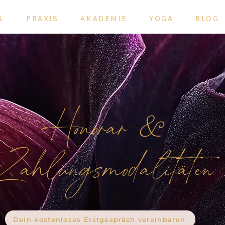
L
PRAXIS
AKADEMIE
YOGA
BLOG
Honorar
&
Zahlungsmodalitäten
Dein kostenloses Erstgespräch vereinbaren