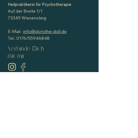
Heilpraktikerin für Psychotherapie
Auf der Breite 1/1
73349 Wiesensteig
E-Mail:
info@dorothe-doll.de
Tel.: 0176/55946848
Verbinde Dich
mit mir
Verbunden bleiben
Name