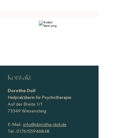
Kontakt
Dorothe Doll
Heilpraktikerin für Psychotherapie
Auf der Breite 1/1
73349 Wiesensteig
E-Mail:
info@dorothe-doll.de
Tel.: 0176/55946848