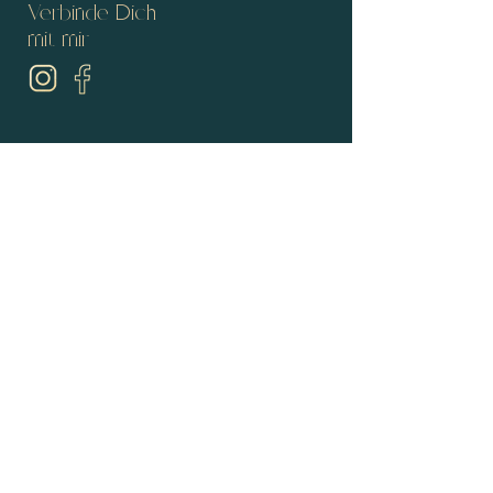
Verbinde Dich
mit mir
Verbunden bleiben
Name
E-Mail-Adresse
Ich habe die Datenschutzerklärung
zur Kenntnis genommen.
Newsletter abonnieren