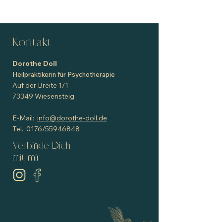
Kontakt
Dorothe Doll
Heilpraktikerin für Psychotherapie
Auf der Breite 1/1
73349 Wiesensteig
E-Mail:
info@dorothe-doll.de
Tel.: 0176/55946848
Verbinde Dich
mit mir